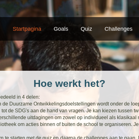
Startpagina
Goals
Quiz
Challenges
Hoe werkt het?
edeeld in 4 delen:
 Duurzame Ontwikkelingsdoelstellingen wordt onder de loe
 de SDG's aan de hand van vragen. Je kan kiezen tussen twe
llende uitdagingen om zowel op individueel als klasikaal n
ek om acties binnen of buiten de school te organiseren. Je vin
m te starten met de quiz en daarna de challenges aan te gaan. 