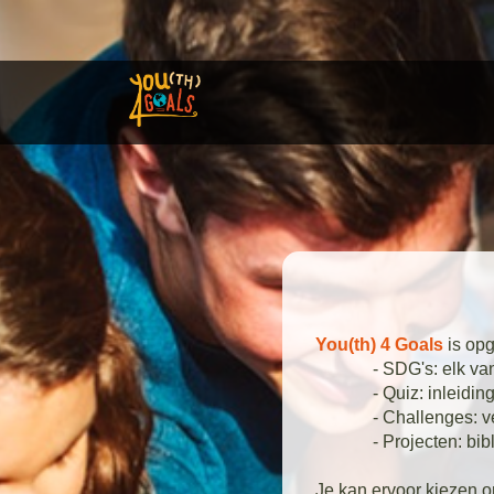
You(th) 4 Goals
is opg
- SDG's: elk van de
- Quiz: inleiding tot
- Challenges: verschi
- Projecten: bibliothe
Je kan ervoor kiezen o