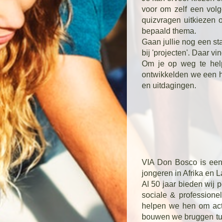
voor om zelf een volg
quizvragen uitkiezen 
bepaald thema.
Gaan jullie nog een st
bij 'projecten'. Daar v
Om je op weg te help
ontwikkelden we een ha
en uitdagingen.
VIA Don Bosco is een 
jongeren in Afrika en L
Al 50 jaar bieden wij
sociale & professione
helpen we hen om acti
bouwen we bruggen tus