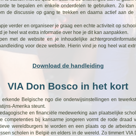
orde te bepalen en enkele onderdelen te gebruiken. Zo kan 
om de discussie op gang te trekken en daarna actief aan de
apje verder en organiseer je graag een echte activiteit op scho
ind je heel wat extra informatie over hoe je dit kan aanpakken.
en met de website en je inhoudelijke achtergrondinformati
ndleiding voor deze website. Hierin vind je nog heel wat extra
Download de handleiding
VIA Don Bosco in het kort
erkende Belgische ngo die onderwijsinstellingen en tewerkstel
atijns-Amerika steunt.
 pedagogische en financiële medewerking aan plaatselijke sch
le competenties bij kansarme jongeren vormt de rode draad 
eve wereldburgers te worden en een plaats op de arbeidsmar
sen scholen in België en elders in de wereld. Zo timmert VI