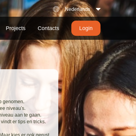
Nederlands
Projects
Contacts
Login
p genomen.
e niveau's.
iveau aan te gaan.
dt er tips en tricks.
Maar kies er ook gerust