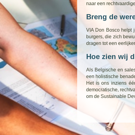
naar een rechtvaardig
Breng de werel
VIA Don Bosco helpt j
burgers, die zich bewus
dragen tot een eerlijke
Hoe zien wij 
Als Belgische en sale
een holistische benad
Het is ons inziens é
democratische, rechtv
om de Sustainable Dev