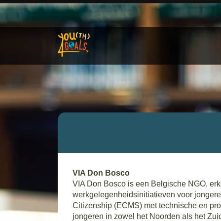
VIA Don Bosco
VIA Don Bosco is een Belgische NGO, erke
werkgelegenheidsinitiatieven voor jongeren 
Citizenship (ECMS) met technische en profe
jongeren in zowel het Noorden als het Zui