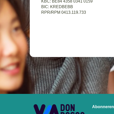
KBC: BE84 4358 0341 0159
BIC: KREDBEBB
RPR/RPM 0413.119.733
Abonneren 