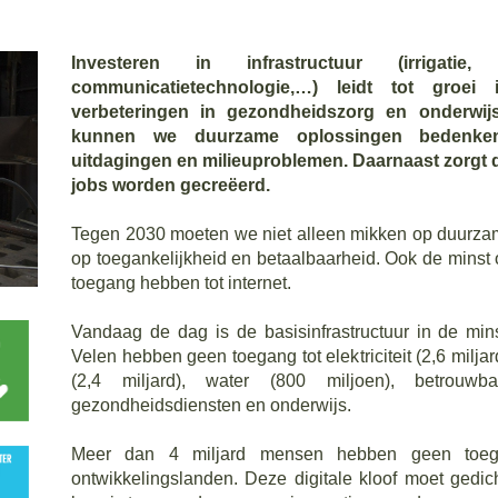
Investeren in infrastructuur (irrigatie, 
communicatietechnologie,…) leidt tot groei
verbeteringen in gezondheidszorg en onderwij
kunnen we duurzame oplossingen bedenken
uitdagingen en milieuproblemen. Daarnaast zorgt 
jobs worden gecreëerd.
Tegen 2030 moeten we niet alleen mikken op duurzame
op toegankelijkheid en betaalbaarheid. Ook de minst
toegang hebben tot internet.
Vandaag de dag is de basisinfrastructuur in de mi
Velen hebben geen toegang tot elektriciteit (2,6 milj
(2,4 miljard), water (800 miljoen), betrouwbar
gezondheidsdiensten en onderwijs.
Meer dan 4 miljard mensen hebben geen toegan
ontwikkelingslanden. Deze digitale kloof moet gedic